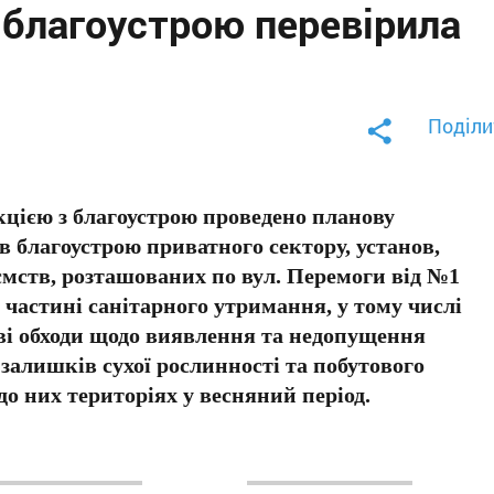
з благоустрою перевірила
Поділи
цією з благоустрою проведено планову
ів благоустрою приватного сектору, установ,
ємств, розташованих по вул. Перемоги від №1
 частині санітарного утримання, у тому числі
ві обходи щодо виявлення та недопущення
залишків сухої рослинності та побутового
до них територіях у весняний період.