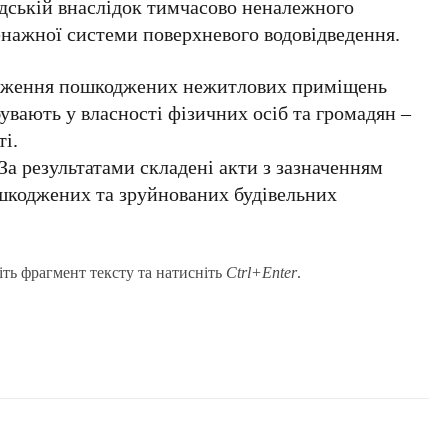
ідській внаслідок тимчасово неналежного
енажної системи поверхневого водовідведення.
теження пошкоджених нежитлових приміщень
вають у власності фізичних осіб та громадян –
ті.
а результатами складені акти з зазначенням
шкоджених та зруйнованих будівельних
іть фрагмент тексту та натисніть
Ctrl+Enter
.