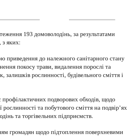
теження 193 домоволодінь, за результатами
 з яких:
ю приведення до належного санітарного стану
снення покосу трави, видалення порослі та
к, залишків рослинності, будівельного сміття і
с профілактичних подворових обходів, щодо
 рослинності та побутового сміття на подвір’ях
одінь та торгівельних підприємств.
ням громадян щодо підтоплення поверхневими