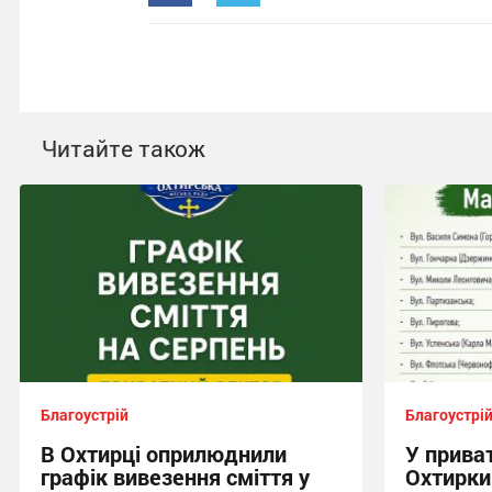
Читайте також
Благоустрій
Благоустрі
В Охтирці оприлюднили
У прива
графік вивезення сміття у
Охтирки