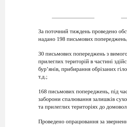
За поточний тиждень проведено обс
надано 198 письмових попереджень,
30 письмових попереджень з вимого
прилеглих територій в частині здій
бур’янів, прибирання обрізаних гіло
т.д.;
168 письмових попереджень, під ча
заборони спалювання залишків сухої
та прилеглих територіях до домовол
Проведено опрацювання за звернен