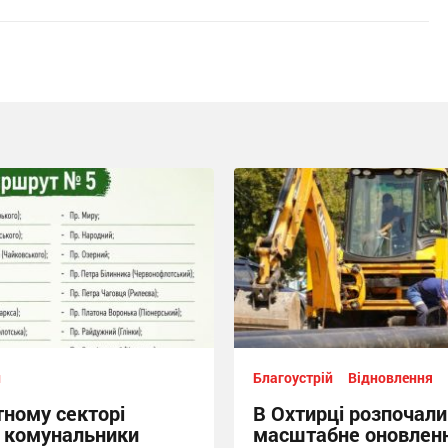
й
Благоустрій
Відновлення
тному секторі
В Охтирці розпочали
 комунальники
масштабне оновлен