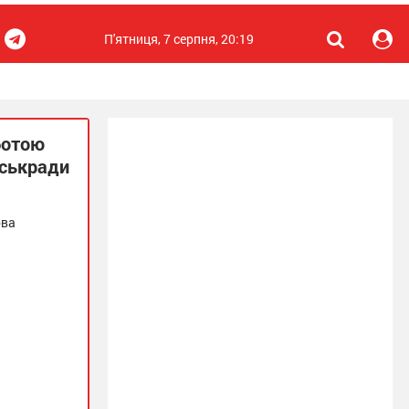
П'ятниця, 7 серпня, 20:19
ботою
іськради
ова