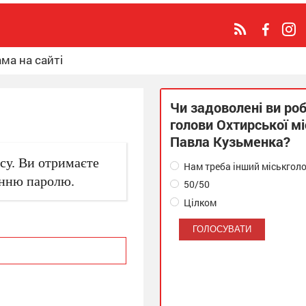
ма на сайті
Чи задоволені ви ро
голови Охтирської м
Павла Кузьменка?
есу. Ви отримаєте
Нам треба інший міськгол
анню паролю.
50/50
Цілком