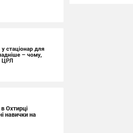
 у стаціонар для
ладніше – чому,
а ЦРЛ
 в Охтирці
ні навички на