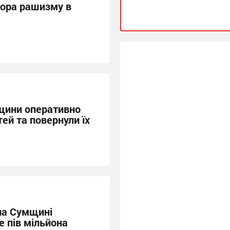
тора рашизму в
щини оперативно
ей та повернули їх
на Сумщині
 пів мільйона