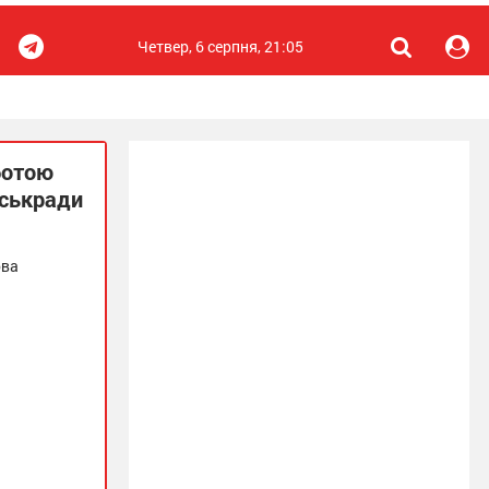
Четвер, 6 серпня, 21:05
ботою
іськради
ова