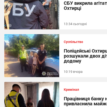
СБУ викрила агіта
Охтирці
13:34 сьогодні
Суспільство
Поліцейські Охтир
розшукали двох діт
додому
10:19 вчора
Кримінал
Працівниця банку 
привласнила майже