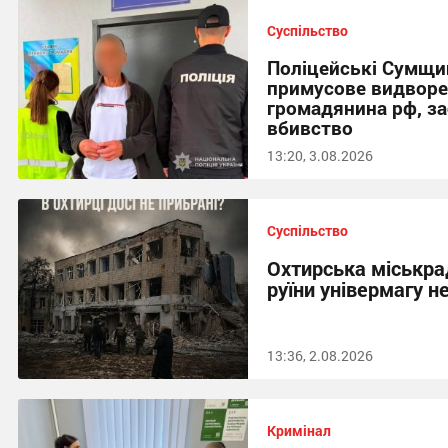
Суспільство
Поліцейські Сумщи
примусове видворе
громадянина рф, з
вбивство
13:20, 3.08.2026
Суспільство
Охтирська міськра
руїни універмагу н
13:36, 2.08.2026
Кримінал