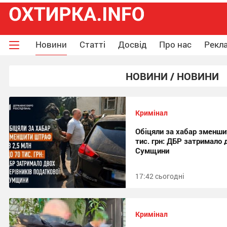
Новини
Статті
Досвід
Про нас
Рекла
НОВИНИ / НОВИНИ
Кримінал
Обіцяли за хабар зменши
тис. грн: ДБР затримало 
Сумщини
17:42 сьогодні
Кримінал