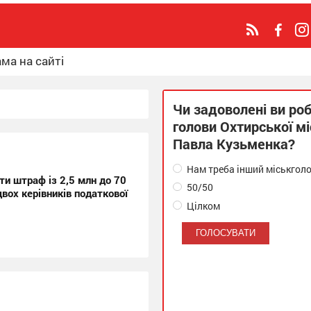
ма на сайті
Чи задоволені ви ро
голови Охтирської м
Павла Кузьменка?
Нам треба інший міськгол
ти штраф із 2,5 млн до 70
50/50
двох керівників податкової
Цілком