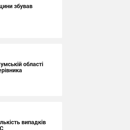
ини збував
умській області
ерівника
ількість випадків
 С