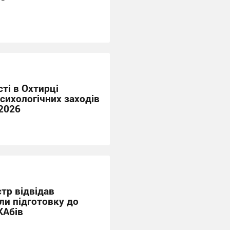
ті в Охтирці
сихологічних заходів
2026
стр відвідав
ли підготовку до
КАбів