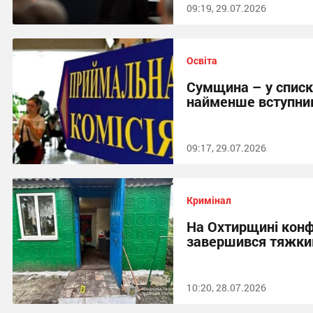
09:19, 29.07.2026
Освіта
Сумщина – у списк
найменше вступник
09:17, 29.07.2026
Кримінал
На Охтирщині конфл
завершився тяжки
10:20, 28.07.2026