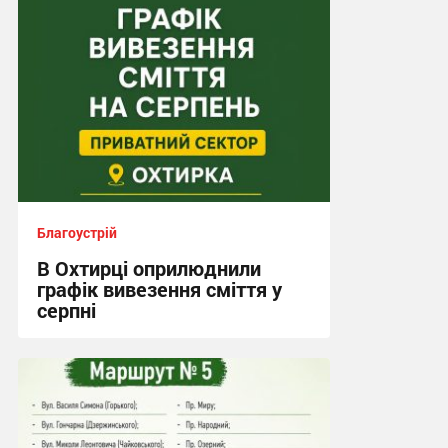
Благоустрій
В Охтирці оприлюднили
графік вивезення сміття у
серпні
21:08, 2.08.2026