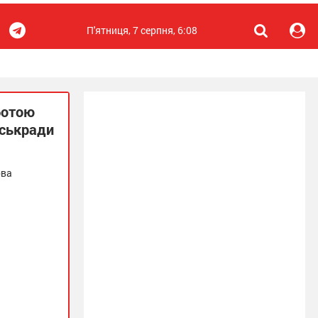
П'ятниця, 7 серпня, 6:08
ботою
іськради
ова