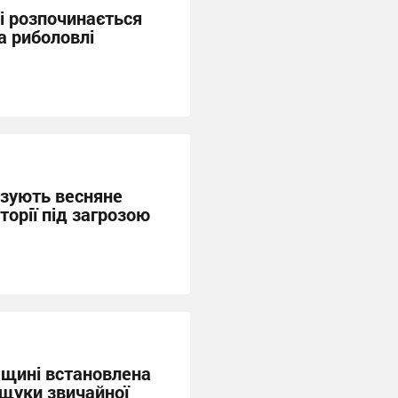
і розпочинається
а риболовлі
зують весняне
торії під загрозою
мщині встановленa
 щуки звичайної