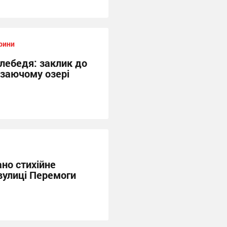
рини
 лебедя: заклик до
заючому озері
ано стихійне
вулиці Перемоги