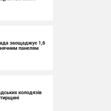
мада заощаджує 1,6
онячним панелям
адських колодязів
хтирщині