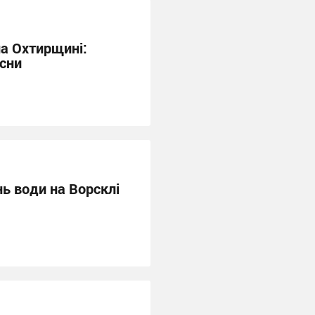
на Охтирщині:
осни
ь води на Ворсклі