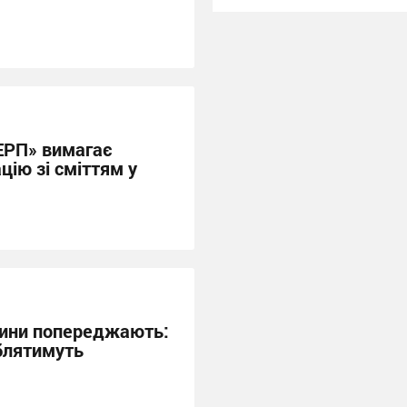
ЕРП» вимагає
цію зі сміттям у
щини попереджають:
облятимуть