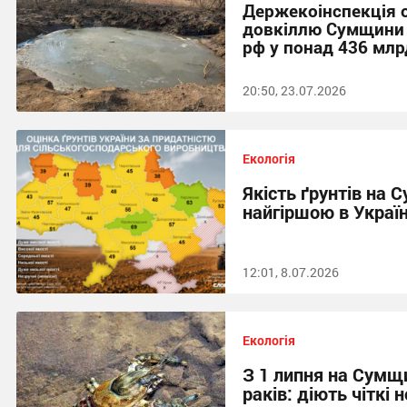
Держекоінспекція 
довкіллю Сумщини ч
рф у понад 436 млр
20:50, 23.07.2026
Екологія
Якість ґрунтів на 
найгіршою в Україн
12:01, 8.07.2026
Екологія
З 1 липня на Сумщ
раків: діють чіткі