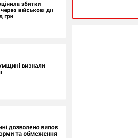
оцінила збитки
ерез військові дії
д грн
Сумщині визнали
і
ині дозволено вилов
 норми та обмеження