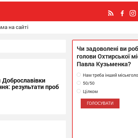
ма на сайті
Чи задоволені ви ро
голови Охтирської м
Павла Кузьменка?
Нам треба інший міськгол
я Доброславівки
50/50
ня: результати проб
Цілком