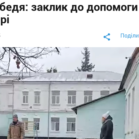
бедя: заклик до допомоги
рі
Поділи
5