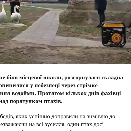
не біля місцевої школи, розгорнулася складна
 опинилися у небезпеці через стрімке
ння водойми. Протягом кількох днів фахівці
над порятунком птахів.
бедів
, яких успішно доправили на зимівлю до
езважаючи на всі зусилля, один птах досі