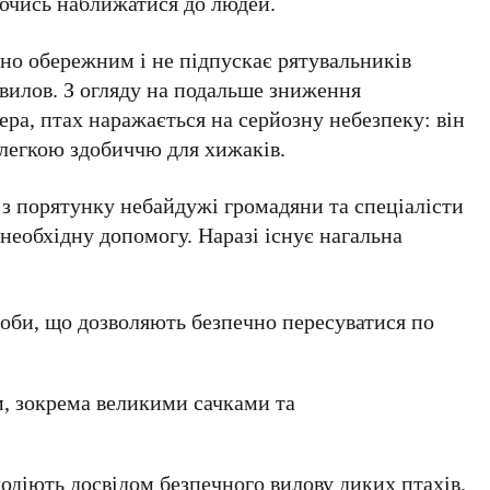
яючись наближатися до людей.
но обережним і не підпускає рятувальників
вилов. З огляду на подальше зниження
ера, птах наражається на серйозну небезпеку: він
 легкою здобиччю для хижаків.
 з порятунку небайдужі громадяни та спеціалісти
необхідну допомогу. Наразі існує нагальна
соби, що дозволяють безпечно пересуватися по
, зокрема великими сачками та
лодіють досвідом безпечного вилову диких птахів.