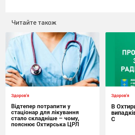
Читайте також
Здоров'я
Здоров'я
Відтепер потрапити у
В Охтирц
стаціонар для лікування
випадків
стало складніше – чому,
С
пояснює Охтирська ЦРЛ