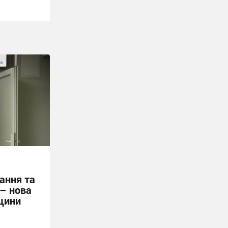
ання та
 – нова
щини