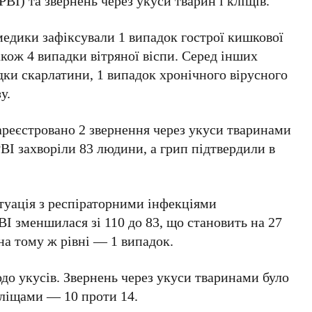
ВІ) та звернень через укуси тварин і кліщів.
медики зафіксували
1 випадок
гострої кишкової
також
4 випадки
вітряної віспи. Серед інших
дки
скарлатини,
1 випадок
хронічного вірусного
у.
ареєстровано
2 звернення
через укуси тваринами
ВІ захворіли
83 людини
, а грип підтвердили в
туація з респіраторними інфекціями
РВІ зменшилася зі
110
до
83
, що становить на
27
на тому ж рівні —
1 випадок
.
до укусів. Звернень через укуси тваринами було
 кліщами —
10
проти
14
.