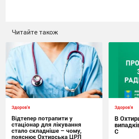
Читайте також
Здоров'я
Здоров'я
Відтепер потрапити у
В Охтирц
стаціонар для лікування
випадків
стало складніше – чому,
С
пояснює Охтирська ЦРЛ