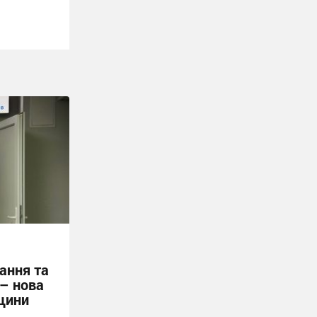
ання та
 – нова
щини