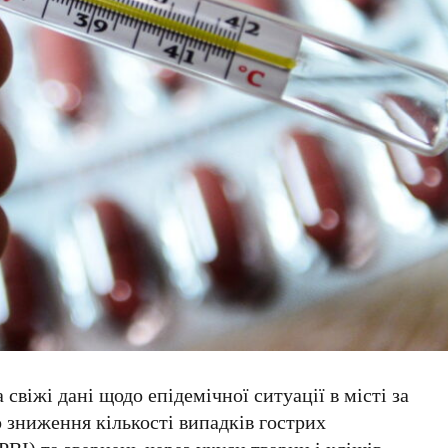
віжі дані щодо епідемічної ситуації в місті за
зниження кількості випадків гострих