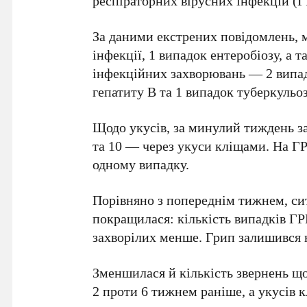
респіраторних вірусних інфекцій (ГР
За даними екстрених повідомлень, 
інфекції,
1 випадок
ентеробіозу, а 
інфекційних захворювань —
2 випа
гепатиту В та
1 випадок
туберкульоз
Щодо укусів, за минулий тиждень з
та
10
— через укуси кліщами. На ГР
одному
випадку.
Порівняно з попереднім тижнем, си
покращилася: кількість випадків Г
захворілих менше. Грип залишився 
Зменшилася й кількість звернень що
2
проти
6
тижнем раніше, а укусів