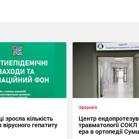
Здоров'я
і зросла кількість
Центр ендопротезув
 вірусного гепатиту
травматології СОКЛ
ера в ортопедії Сум