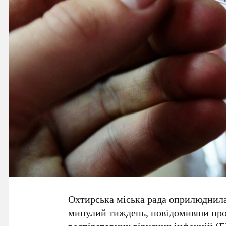
Охтирська міська рада
оприлюднила с
минулий тиждень, повідомивши про 