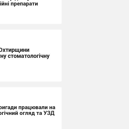
ійні препарати
 Охтирщини
ну стоматологічну
бригади працювали на
огічний огляд та УЗД