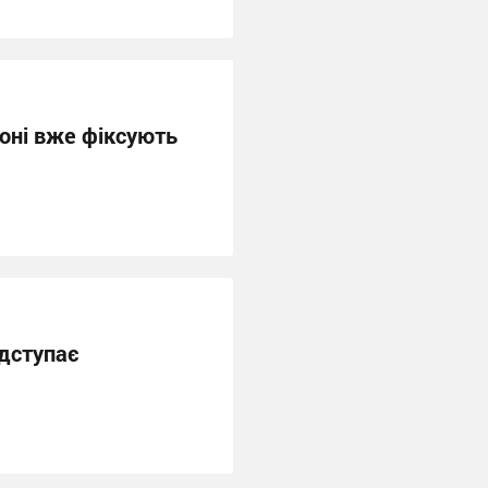
оні вже фіксують
ідступає