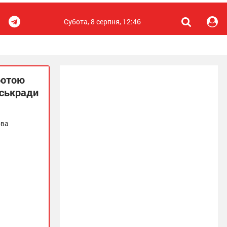
Субота, 8 серпня, 12:46
ботою
іськради
ова