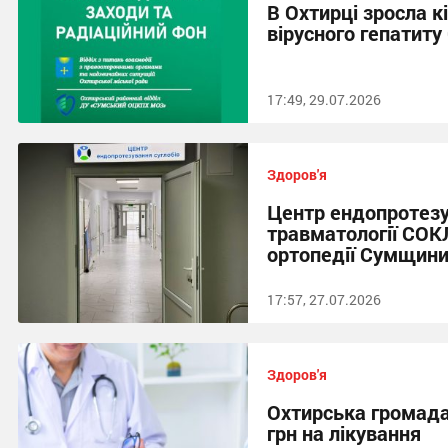
В Охтирці зросла к
вірусного гепатиту
17:49, 29.07.2026
Здоров'я
Центр ендопротезу
травматології СОКЛ
ортопедії Сумщин
17:57, 27.07.2026
Здоров'я
Охтирська громада
грн на лікування