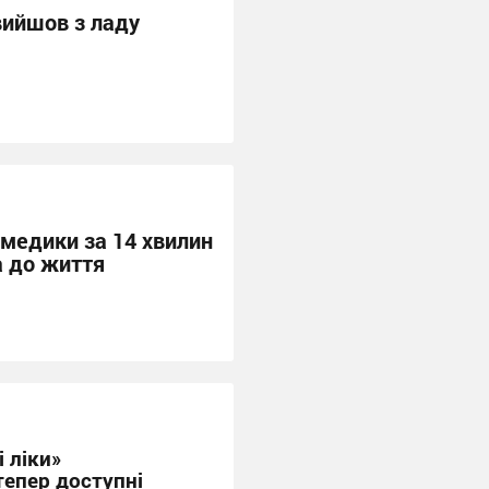
вийшов з ладу
 медики за 14 хвилин
а до життя
 ліки»
тепер доступні