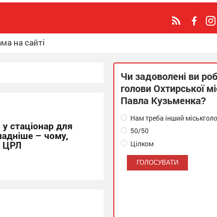
ма на сайті
Чи задоволені ви ро
голови Охтирської м
Павла Кузьменка?
Нам треба інший міськгол
 у стаціонар для
50/50
ладніше – чому,
Цілком
а ЦРЛ