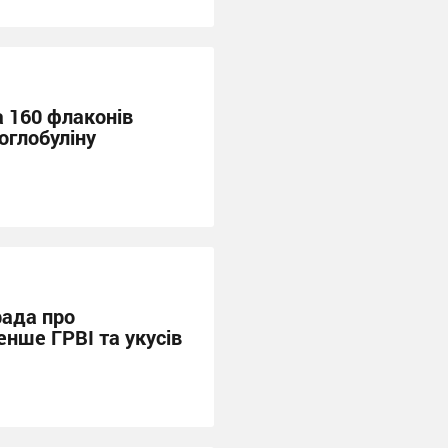
 160 флаконів
оглобуліну
рада про
енше ГРВІ та укусів