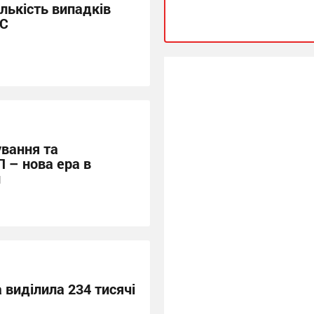
ількість випадків
 С
вання та
 – нова ера в
и
 виділила 234 тисячі