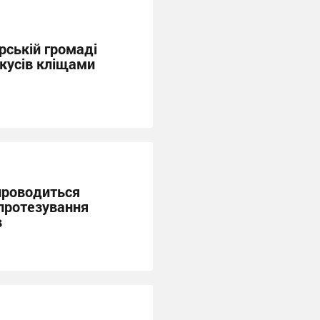
рській громаді
укусів кліщами
проводиться
протезування
в