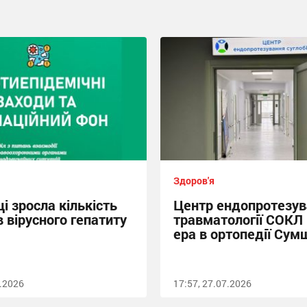
Здоров'я
і зросла кількість
Центр ендопротезув
 вірусного гепатиту
травматології СОКЛ
ера в ортопедії Сум
7.2026
17:57, 27.07.2026