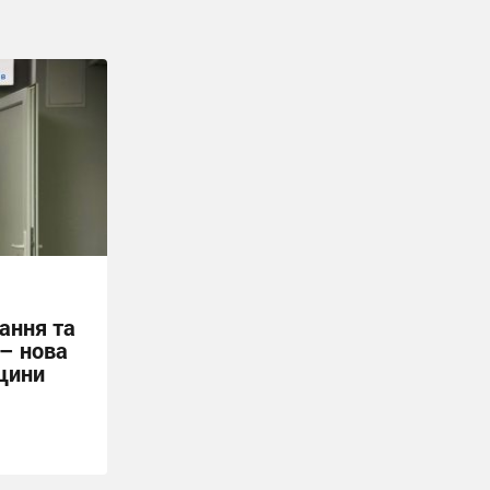
ання та
 – нова
щини