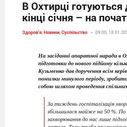
В Охтирці готуються 
кінці січня – на поча
Здоров'я
,
Новини
,
Суспільство
09:00, 18.01.2
На засіданні апаратної наради в 
підготовки до нового підйому кіль
Кузьменко дав доручення всім кер
помилки минулого періоду, зроби
собою шляхом проведення спільни
За тиждень госпіталізація хвори
збільшилася майже на 50 %. По 
захворювання до нас лише підход
лютого. Тож треба проаназізув