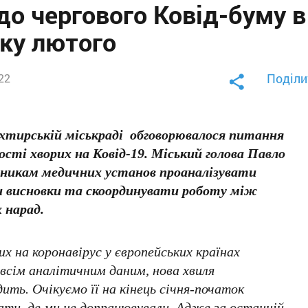
до чергового Ковід-буму в
тку лютого
Поділи
022
Охтирській міськраді обговорювалося питання
кості хворих на Ковід-19. Міський голова Павло
івникам медичних установ проаналізувати
ти висновки та скоординувати роботу між
х нарад.
х на коронавірус у європейських країнах
всім аналітичним даним, нова хвиля
ить. Очікуємо її на кінець січня-початок
ати, де ми не допрацювували. Адже за останній