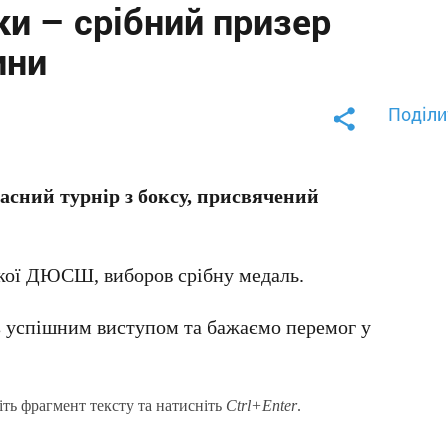
и – срібний призер
ини
Поділи
асний турнір з боксу, присвячений
ької ДЮСШ, виборов срібну медаль.
 з успішним виступом та бажаємо перемог у
іть фрагмент тексту та натисніть
Ctrl+Enter
.