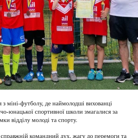
я з міні-футболу, де наймолодші вихованці
ячо-юнацької спортивної школи
змагалися за
мки відділу молоді та спорту.
справжній командний дух, жагу до перемоги та