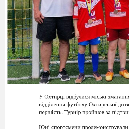
У
Охтирці
відбулися міські змаганн
відділення футболу
Охтирської дит
першість. Турнір пройшов за підтри
Юні спортсмени продемонстрували 