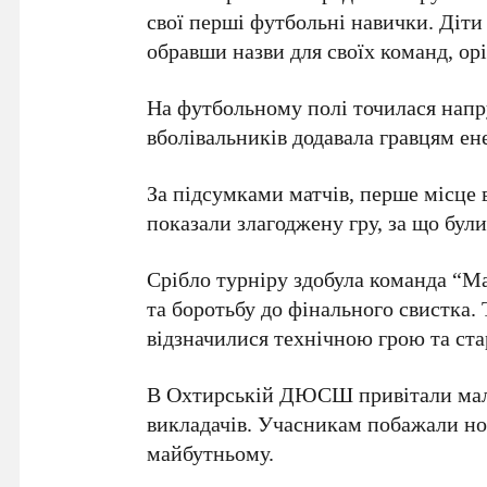
свої перші футбольні навички. Діти
обравши назви для своїх команд, ор
На футбольному полі точилася напр
вболівальників додавала гравцям ене
За підсумками матчів, перше місце
показали злагоджену гру, за що бул
Срібло турніру здобула команда
“Ма
та боротьбу до фінального свистка.
відзначилися технічною грою та ста
В
Охтирській ДЮСШ
привітали мал
викладачів. Учасникам побажали нов
майбутньому.