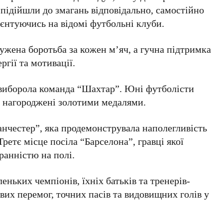
 підійшли до змагань відповідально, самостійно
ієнтуючись на відомі футбольні клуби.
ужена боротьба за кожен м’яч, а гучна підтримка
ргії та мотивації.
 виборола команда
“Шахтар”
. Юні футболісти
и нагороджені золотими медалями.
нчестер”
, яка продемонструвала наполегливість
 Третє місце посіла
“Барселона”
, гравці якої
ранністю на полі.
еньких чемпіонів, їхніх батьків та тренерів-
их перемог, точних пасів та видовищних голів у