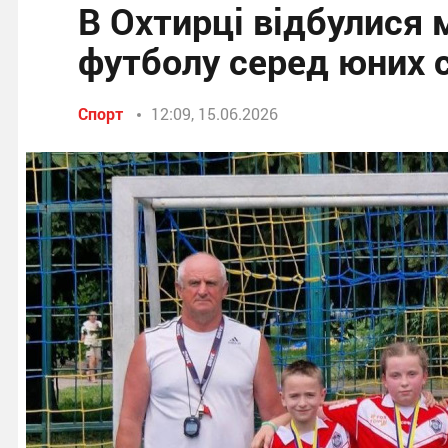
В Охтирці відбулися м
футболу серед юних 
Спорт
12:09, 15.06.2026