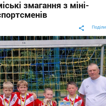
іські змагання з міні-
спортсменів
Поділи