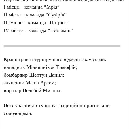
І місце – команда “Мрія”
ІІ місце – команда “Сузір’я”
ІІІ місце – команда “Патріот”
ІV місце – команда “Незламні”
Кращі гравці турніру нагороджені грамотами:
нападник Мілюшніков Тимофій;
бомбардир Шептун Даніїл;
захисник Меша Артем;
воротар Вельбой Микола.
Всіх учасників турніру традиційно пригостили
солодощами.