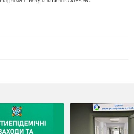
іть фрагмент тексту та натисніть
Ctrl+Enter
.