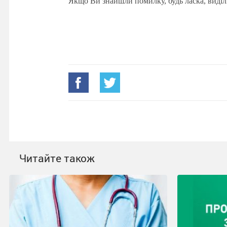
Якщо Ви знайшли помилку, будь ласка, виділ
Читайте також