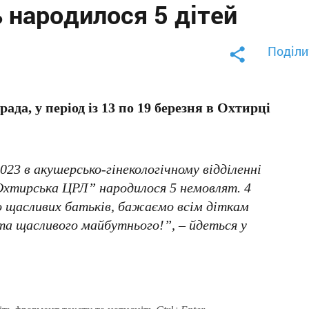
 народилося 5 дітей
Поділи
да, у період із 13 по 19 березня в Охтирці
2023 в акушерсько-гінекологічному відділенні
Охтирська ЦРЛ” народилося 5 немовлят. 4
о щасливих батьків, бажаємо всім діткам
 та щасливого майбутнього!”, – йдеться у