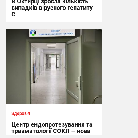
В Охтирці зросла кількість
випадків вірусного гепатиту
С
17:49, 29.07.2026
Здоров'я
Центр ендопротезування та
травматології СОКЛ – нова
ера в ортопедії Сумщини