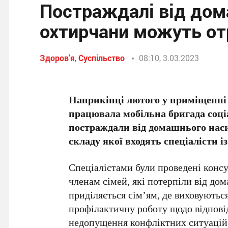
Постраждалі від дом
охтирчани можуть о
Здоров'я
,
Суспільство
08:10, 3.03.2023
Наприкінці лютого у приміщенні 
працювала мобільна бригада соці
постраждали від домашнього насил
складу якої входять спеціалісти із
Спеціалістами були проведені консу
членам сімей, які потерпіли від до
приділяється сім’ям, де виховуютьс
профілактичну роботу щодо відповід
недопущення конфліктних ситуацій