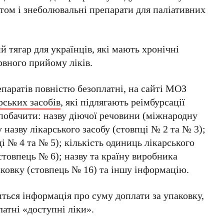
том і знеболювальні препарати для паліативних
 тягар для українців, які мають хронічні
рвного прийому ліків.
епаратів повністю безоплатні, на сайті МОЗ
рських засобів
, які підлягають реімбурсації
побачити: назву діючої речовини (міжнародну
 назву лікарського засобу (стовпці № 2 та № 3);
і № 4 та № 5); кількість одиниць лікарського
стовпець № 6); назву та країну виробника
аковку (стовпець № 16) та іншу інформацію.
иться інформація про суму доплати за упаковку,
атні «доступні ліки».