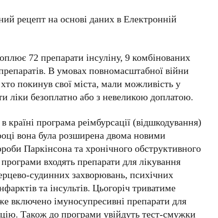
ний рецепт на основі даних в Електронній
оплює 72 препарати інсуліну, 9 комбінованих
 препаратів. В умовах повномасштабної війни
, хто покинув свої міста, мали можливість у
ти ліки безоплатно або з невеликою доплатою.
 країні програма реімбурсації (відшкодування)
 році вона була розширена двома новими
ороби Паркінсона та хронічного обструктивного
 програми входять препарати для лікування
серцево-судинних захворювань, психічних
інфарктів та інсультів. Цьогоріч триватиме
уже включено імуносупресивні препарати для
цію. Також до програми увійдуть тест-смужки