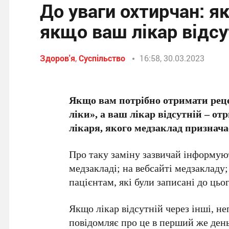
До уваги охтирчан: я
якщо ваш лікар відсу
Здоров'я
,
Суспільство
16:58, 30.03.2023
Якщо вам потрібно отримати реце
ліки», а ваш лікар відсутній – о
лікаря, якого медзаклад признача
Про таку заміну зазвичай інформую
медзакладі; на вебсайті медзакладу;
пацієнтам, які були записані до цьог
Якщо лікар відсутній через інші, н
повідомляє про це в перший же день