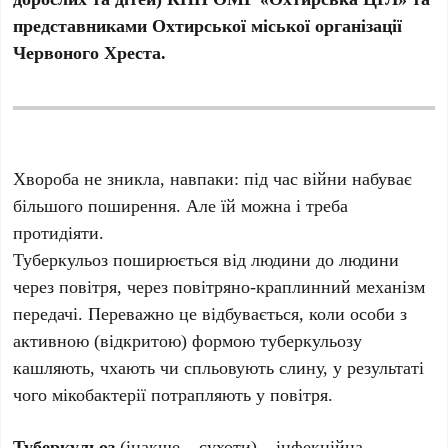
представниками Охтирської міської організації
Червоного Хреста.
Хвороба не зникла, навпаки: під час війни набуває
більшого поширення. Але їй можна і треба
протидіяти.
Туберкульоз поширюється від людини до людини
через повітря, через повітряно-краплинний механізм
передачі. Переважно це відбувається, коли особи з
активною (відкритою) формою туберкульозу
кашляють, чхають чи спльовують слину, у результаті
чого мікобактерії потрапляють у повітря.
Туберкульоз
(інакше – сухоти) – інфекційна