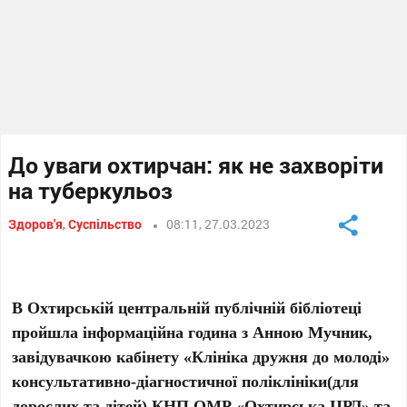
До уваги охтирчан: як не захворіти
на туберкульоз
Здоров'я
,
Суспільство
08:11, 27.03.2023
В Охтирській центральній публічній бібліотеці
пройшла інформаційна година з Анною Мучник,
завідувачкою кабінету «Клініка дружня до молоді»
консультативно-діагностичної поліклініки(для
дорослих та дітей) КНП ОМР «Охтирська ЦРЛ» та