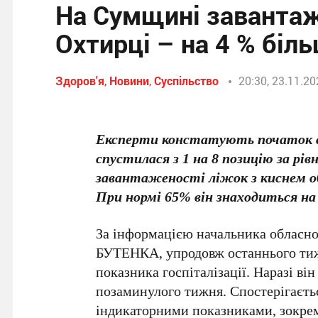
На Сумщині завантаж
Охтирці – на 4 % біл
Здоров'я
,
Новини
,
Суспільство
20:30, 23.11.2
Експерти констатують початок с
спустилася з 1 на 8 позицію за рі
завантаженості ліжок з киснем о
При нормі 65% він знаходиться на 
За інформацією начальника обласно
БУТЕНКА, упродовж останнього тиж
показника госпіталізації. Наразі ві
позаминулого тижня. Спостерігаєть
індикаторними показниками, зокрем