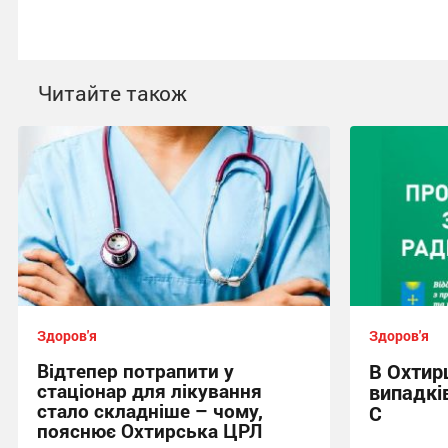
Читайте також
Здоров'я
Здоров'я
Відтепер потрапити у
В Охтирц
стаціонар для лікування
випадків
стало складніше – чому,
С
пояснює Охтирська ЦРЛ