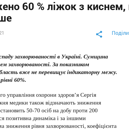
ено 60 % ліжок з киснем, 
ьше
Поділи
021
паду захворюваності в Україні. Сумщина
внем захворюваності. За показником
бласть вже не перевищує індикаторну межу.
рівні 60%.
го управління охорони здоров’я Сергія
ня медики також відзначають зниження
н становить 50-70 осіб на добу проти 200
ся позитивна динаміка і за іншими
а зниження рівня захворюваності, коефіцієнта