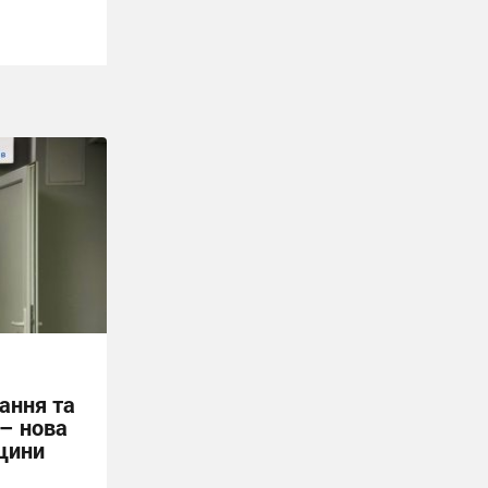
ання та
 – нова
щини