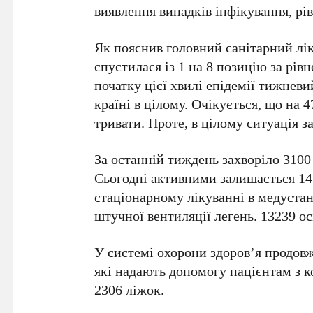
виявлення випадків інфікування, рів
Як пояснив головний санітарний 
спустилася із 1 на 8 позицію за рі
початку цієї хвилі епідемії тижнев
країні в цілому. Очікується, що на
тривати. Проте, в цілому ситуація 
За останній тиждень захворіло 3100 
Сьогодні активними залишається 145
стаціонарному лікуванні в медустан
штучної вентиляції легень. 13239 о
У системі охорони здоров’я продовж
які надають допомогу пацієнтам з к
2306 ліжок.