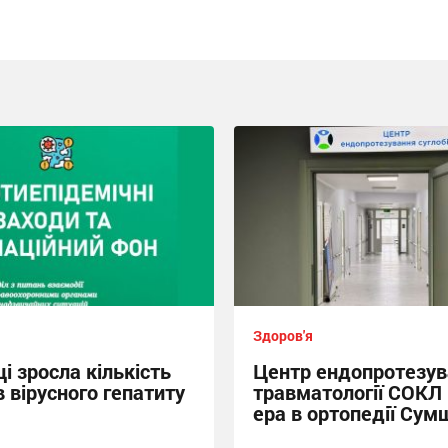
Здоров'я
і зросла кількість
Центр ендопротезув
 вірусного гепатиту
травматології СОКЛ
ера в ортопедії Сум