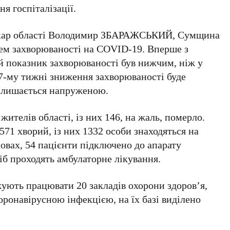
ня госпіталізації.
лікар області Володимир ЗБАРАЖСЬКИЙ, Сумщина
внем захворюваності на COVID-19. Вперше з
ий показник захворюваності був нижчим, ніж у
 47-му тижні зниження захворюваності буде
залишається напруженою.
жителів області, із них 146, на жаль, померло.
71 хворий, із них 1332 особи знаходяться на
овах, 54 пацієнти підключено до апарату
сіб проходять амбулаторне лікування.
ують працювати 20 закладів охорони здоров’я,
оронавірусною інфекцією, на їх базі виділено