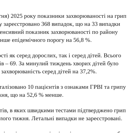
ітня) 2025 року показники захворюваності на грип
у зареєстровано 368 випадок, що на 33 випадки
енсивний показник захворюваності по району
енше епідемічного порогу на 56,8 %.
і як серед дорослих, так і серед дітей. Всього
рів – 69. За минулий тиждень хворих дітей було
ь захворюваність серед дітей на 37,2%.
талізовано 10 пацієнтів з ознаками ГРВІ та грипу
жня, що на 52,6 % менше.
нтів, в яких швидкими тестами підтверджено грип
улого тижня. Летальні випадки не зареєстровані.