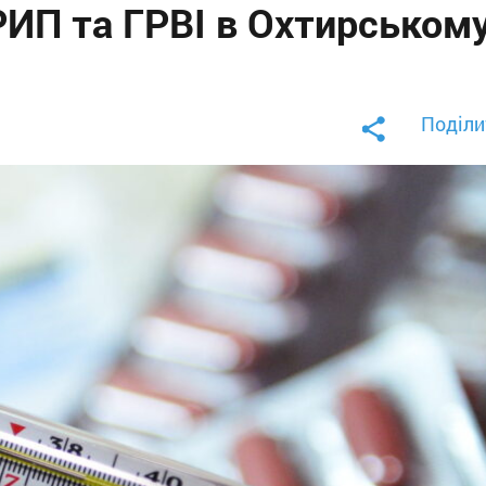
РИП та ГРВІ в Охтирськом
Поділи