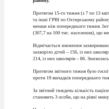
району.
Протягом 15-го тижня (з 7 по 13 кв
та інші ГРВІ по Охтирському район
менше ніж попереднього тижня. Інт
(307,7 на 100 тис. населення), що м
Відмічається зниження захворюваност
захворіло дітей – 156, із них школя
214, із них школярів – 86. Знизилас
Протягом звітного тижня було госпі
проти 19 випадків попереднього ти
За звітний тиждень кількість паціє
становить 3 особи, що на рівні мин