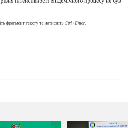
 рівня інтенсивності епідемічного процесу не був
іть фрагмент тексту та натисніть
Ctrl+Enter
.