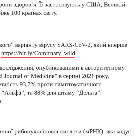
рони здоров’я. Її застосовують у США, Великій
йже 100 країнах світу.
кого” варіанту вірусу SARS-CoV-2, який вперше
:
https://bit.ly/Comirnaty_wild
о дослідження, опублікованими в авторитетному
Journal of Medicine” в серпні 2021 року,
тивність 93,7% проти симптоматичного
“Альфа”, та 88% для штаму “Дельта”.
a
ичної рибонуклеїнової кислоти (мРНК), яка кодує