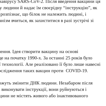
авірусу SARS-CoV-2. Після введення вакцини ця
 людини й надає їм своєрідну “інструкцію”, як
розпізнає, що білок не належить людині, і
нізм вчиться, як захиститися в разі зустрічі зі
ння. Ідея створити вакцину на основі
 на початку 1990-х. За останні 25 років було
 технології. Але реалізовано її було лише навесні
 дослідження таких вакцин проти COVID-19.
ожуть змінити ДНК людини. Незабаром після
ь виконувати інструкції, вони руйнуються і
ини не містять живого або інактивованого