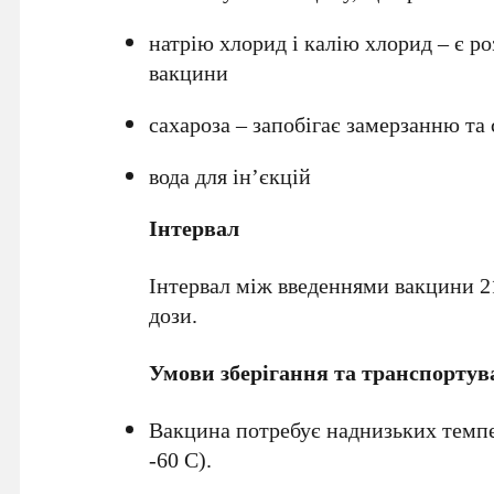
натрію хлорид і калію хлорид – є р
вакцини
сахароза – запобігає замерзанню та 
вода для ін’єкцій
Інтервал
Інтервал між введеннями вакцини 21
дози.
Умови зберігання та транспорту
Вакцина потребує наднизьких темпер
-60 С).