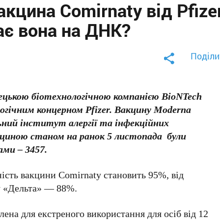
кцина Comirnaty від Pfize
ає вона на ДНК?
Поділи
мецькою біотехнологічною компанією BioNTech
огічним концерном Pfizer. Вакцину Moderna
ьний інститут алергії та інфекційних
кциною станом на ранок 5 листопада були
ами – 3457.
ість вакцини Comirnaty становить 95%, від
у «Дельта» — 88%.
лена для екстреного використання для осіб від 12