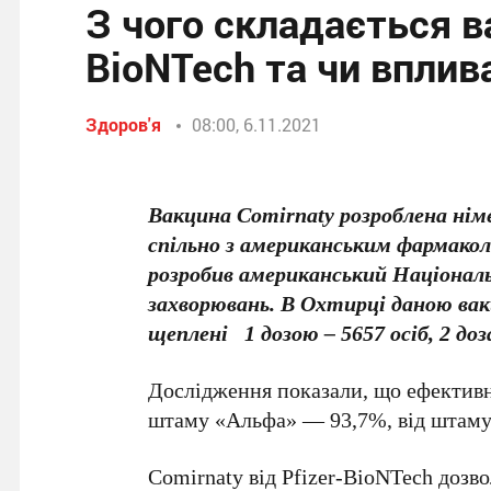
З чого складається ва
BioNTech та чи вплив
Здоров'я
08:00, 6.11.2021
Вакцина Comirnaty розроблена ні
спільно з американським фармакол
розробив американський Націонал
захворювань. В Охтирці даною ва
щеплені 1 дозою – 5657 осіб, 2 доз
Дослідження показали, що ефективн
штаму «Альфа» — 93,7%, від штам
Comirnaty від Pfizer-BioNTech дозво