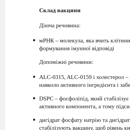
Склад вакцини
Діюча речовина:
мРНК – молекула, яка вчить клітини
формування імунної відповіді
Допоміжні речовини:
ALC-0315, ALC-0159 і холестерол – 
навколо активного інгредієнта і за
DSPC – фосфоліпід, який стабілізу
активного компонента, а тому підси
дигідрат фосфату натрію та дигідра
стабілізують вакцину, щоб рівень ки