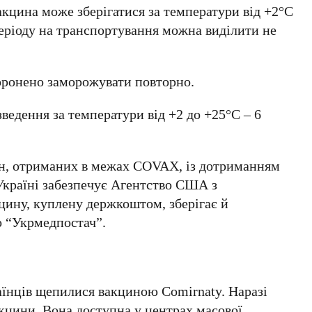
кцина може зберігатися за температури від +2°C
періоду на транспортування можна виділити не
оронено заморожувати повторно.
ведення за температури від +2 до +25°C – 6
ин, отриманих в межах COVAX, із дотриманням
Україні забезпечує Агентство США з
ину, куплену держкоштом, зберігає й
о “Укрмедпостач”.
аїнців щепилися вакциною Comirnaty. Наразі
акцини. Вона доступна у центрах масової