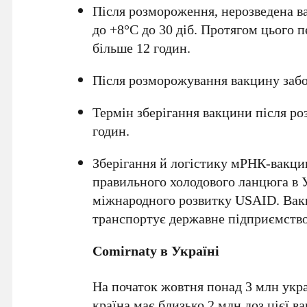
Після розмороження, нерозведена ва
до +8°C до 30 діб. Протягом цього 
більше 12 годин.
Після розморожування вакцину заб
Термін зберігання вакцини після роз
годин.
Зберігання й логістику мРНК-вакц
правильного холодового ланцюга в 
міжнародного розвитку USAID. Вакц
транспортує державне підприємств
Comirnaty в Україні
На початок жовтня понад 3 млн укр
країна має близько 2 млн доз цієї в