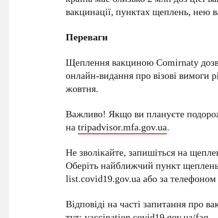
вакцинації, пунктах щеплень, нею 
Переваги
Щеплення вакциною Comirnaty дозво
онлайн-видання про візові вимоги р
жовтня.
Важливо! Якщо ви плануєте подорож
на
tripadvisor.mfa.gov.ua
.
Не зволікайте, запишіться на щепле
Оберіть найближчий пункт щеплень 
list.covid19.gov.ua або за телефоном 
Відповіді на часті запитання про в
тут:
vaccination.covid19.gov.ua/faq