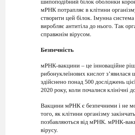
шипоподібний білок оболонки корон
мРНК потрапляє в клітини організму
створити цей білок. Імунна система 
виробляє антитіла до нього. Так орга
справжнім вірусом.
Безпечність
мРНК-вакцини – це інноваційне ріше
рибонуклеїнових кислот з’явилася ще
здійснено понад 500 досліджень цієї
2020 року, коли почалися клінічні
Вакцини мРНК є безпечними і не м
того, як клітини організму закінчат
позбавляються від мРНК. мРНК-вакц
вірусу.