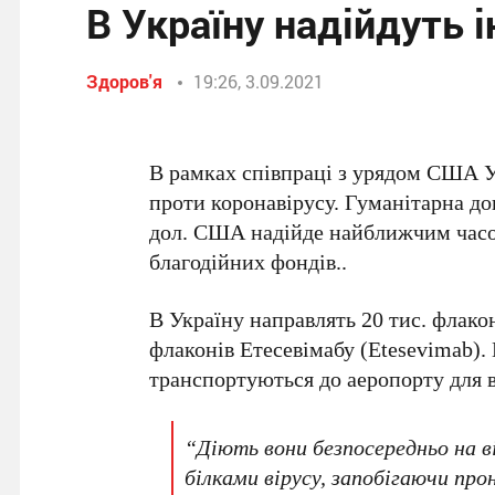
В Україну надійдуть і
Здоров'я
19:26, 3.09.2021
В рамках співпраці з урядом США Ук
проти коронавірусу. Гуманітарна д
дол. США надійде найближчим часом
благодійних фондів..
В Україну направлять 20 тис. флако
флаконів Етесевімабу (Etesevimab).
транспортуються до аеропорту для в
“Діють вони безпосередньо на в
білками вірусу, запобігаючи пр