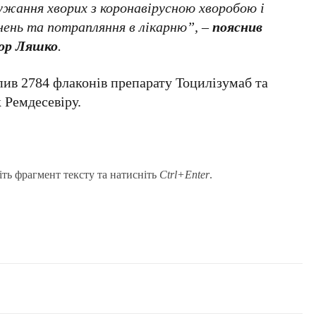
ання хворих з коронавірусною хворобою і
нень та потрапляння в лікарню”, –
пояснив
тор Ляшко
.
ив 2784 флаконів препарату Тоцилізумаб та
 Ремдесевіру.
іть фрагмент тексту та натисніть
Ctrl+Enter
.