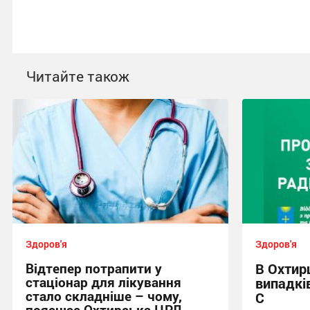
Читайте також
Здоров'я
Здоров'я
Відтепер потрапити у
В Охтирц
стаціонар для лікування
випадків
стало складніше – чому,
С
пояснює Охтирська ЦРЛ