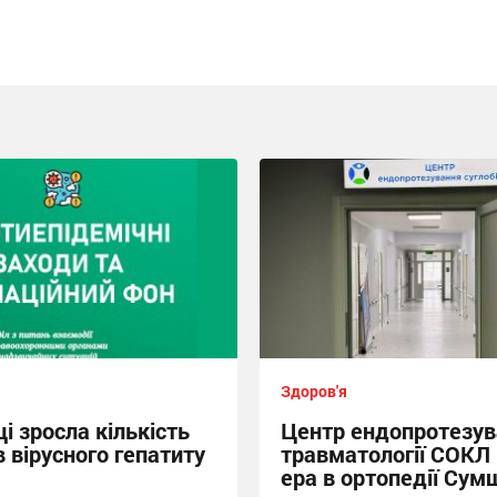
Здоров'я
і зросла кількість
Центр ендопротезув
 вірусного гепатиту
травматології СОКЛ
ера в ортопедії Сум