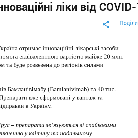
нноваційні ліки від COVID
Поділи
раїна отримає інноваційні лікарські засоби
опомога еквівалентною вартістю майже 20 млн.
 та буде розвезена до регіонів силами
нів Бамланівімабу (Bamlanivimab) та 40 тис.
 Препарати вже сформовані у вантаж та
ідправки в Україну.
ірус – препарати зв’язуються зі спайковими
оникненню у клітину та подальшому