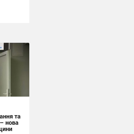
ання та
 – нова
щини