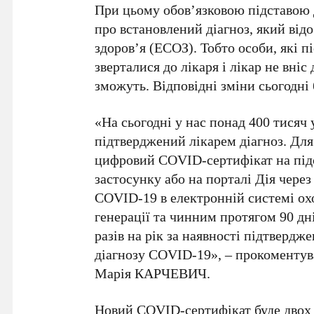
При цьому обов’язковою підставою д
про встановлений діагноз, який від
здоров’я (ЕСОЗ). Тобто особи, які 
зверталися до лікаря і лікар не вні
зможуть. Відповідні зміни сьогодні
«На сьогодні у нас понад 400 тисяч
підтверджений лікарем діагноз. Дл
цифровий COVID-сертифікат на підс
застосунку або на порталі Дія через
COVID-19 в електронній системі ох
генерації та чинним протягом 90 дн
разів на рік за наявності підтвердж
діагнозу COVID-19», – прокоментув
Марія КАРЧЕВИЧ.
Новий COVID-сертифікат буде двох 