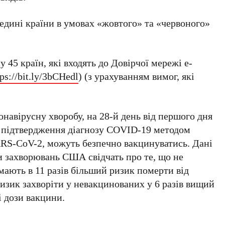
едині країни в умовах «жовтого» та «червоного»
45 країн, які входять до Довірчої мережі е-
tps://bit.ly/3bCHedl
) (з урахуванням вимог, які
онавірусну хворобу, на 28-й день від першого дня
 підтвердження діагнозу COVID-19 методом
RS-CoV-2, можуть безпечно вакцинуватись. Дані
и захворювань США свідчать про те, що не
мають в 11 разів більший ризик померти від
изик захворіти у невакцинованих у 6 разів вищий
і дози вакцини.