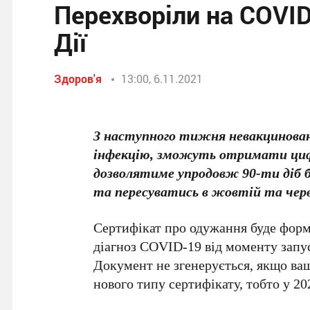
Перехворіли на COVI
Дії
Здоров'я
13:00, 6.11.2021
З наступного тижня невакциновані 
інфекцію, зможуть отримати циф
дозволятиме упродовж 90-ти діб 
та пересуватись в жовтій та черв
Сертифікат про одужання буде форму
діагноз COVID-19 від моменту запус
Документ не згенерується, якщо ва
нового типу сертифікату, тобто у 20