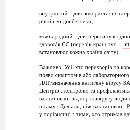
внутрішній – для використання всер
рівнів епіднебезпеки;
міжнародний – для перетину кордону 
здоров’я ЄС (перелік країн тут –
ht
встановлює кожна країна світу)
Важливо: Усі, хто перехворів на кор
появи симптомів або лабораторного
ПЛР/визначення антигену вірусу SA
Центрів з контролю та профілактик
вакциновані від коронавірусу люди 
штаму «Дельта», ніж вакциновані. Р
у порівнянні з тими, хто отримав дв