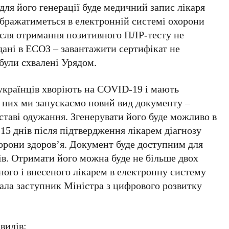
ля його генерації буде медичний запис лікаря
ображатиметься в електронній системі охорони
після отримання позитивного ПЛР-тесту не
с дані в ЕСОЗ – завантажити сертифікат не
 були схвалені Урядом.
 українців хворіють на COVID-19 і мають
я них ми запускаємо новий вид документу –
таві одужання. Згенерувати його буде можливо в
 15 днів після підтвердження лікарем діагнозу
орони здоров’я. Документ буде доступним для
ів. Отримати його можна буде не більше двох
еного і внесеного лікарем в електронну систему
ала заступник Міністра з цифрового розвитку
видів: