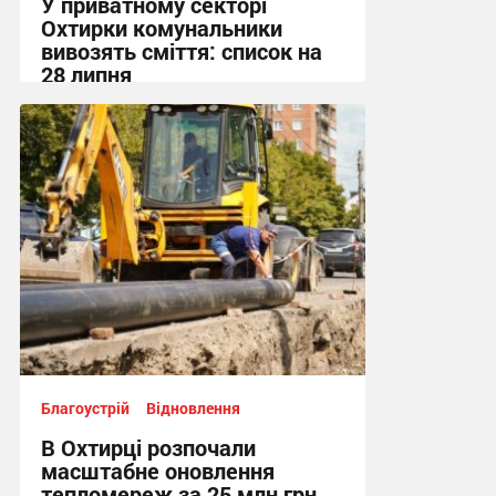
У приватному секторі
Охтирки комунальники
вивозять сміття: список на
28 липня
19:55, 27.07.2026
Благоустрій
Відновлення
В Охтирці розпочали
масштабне оновлення
тепломереж за 25 млн грн