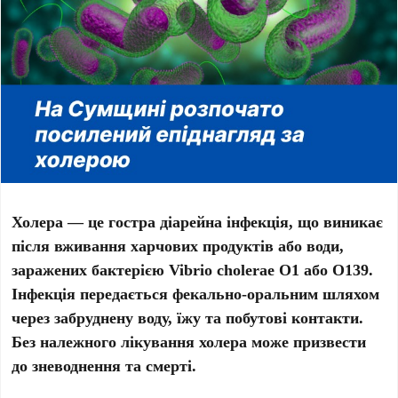
Холера — це гостра діарейна інфекція, що виникає
після вживання харчових продуктів або води,
заражених бактерією Vibrio cholerae О1 або О139.
Інфекція передається фекально-оральним шляхом
через забруднену воду, їжу та побутові контакти.
Без належного лікування холера може призвести
до зневоднення та смерті.