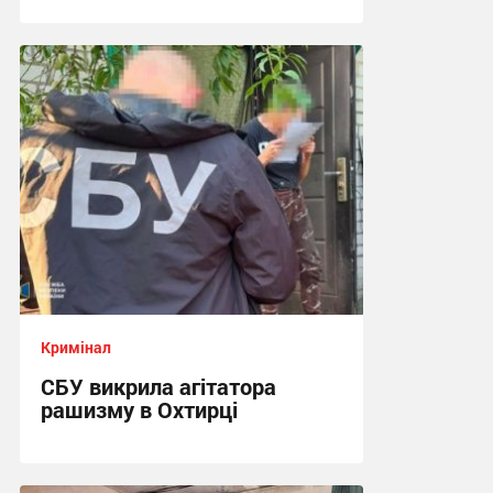
17:42 вчора
Кримінал
СБУ викрила агітатора
рашизму в Охтирці