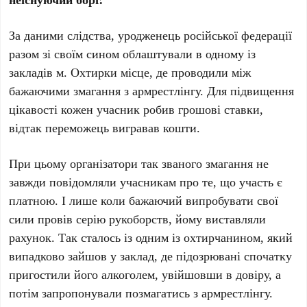
За даними слідства, уродженець російської федерації
разом зі своїм сином облаштували в одному із
закладів м. Охтирки місце, де проводили між
бажаючими змагання з армрестлінгу. Для підвищення
цікавості кожен учасник робив грошові ставки,
відтак переможець вигравав кошти.
При цьому організатори так званого змагання не
завжди повідомляли учасникам про те, що участь є
платною. І лише коли бажаючий випробувати свої
сили провів серію рукоборств, йому виставляли
рахунок. Так сталось із одним із охтирчанином, який
випадково зайшов у заклад, де підозрювані спочатку
пригостили його алкоголем, увійшовши в довіру, а
потім запропонували позмагатись з армрестлінгу.