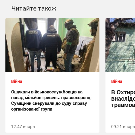
Читайте також
Війна
Війна
В Охтир
Ошукали військовослужбовців на
понад мільйон гривень: правоохоронці
внаслід
Сумщини скерували до суду справу
травмов
організованої групи
12:47 вчора
09:21 вчора