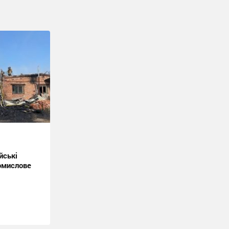
йські
омислове