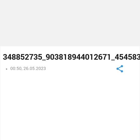
348852735_903818944012671_45458
00:50, 26.05.2023