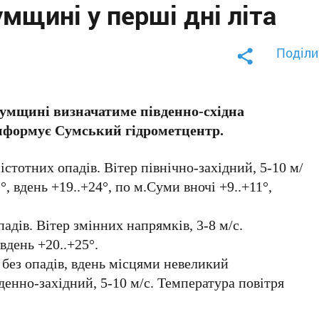
умщині у перші дні літа
Поділи
мщині визначатиме південно-східна
інформує Сумський гідрометцентр.
істотних опадів. Вітер північно-західний, 5-10 м/
°, вдень +19..+24°, по м.Суми вночі +9..+11°,
адів. Вітер змінних напрямків, 3-8 м/с.
вдень +20..+25°.
 без опадів, вдень місцями невеликий
денно-західний, 5-10 м/с. Температура повітря