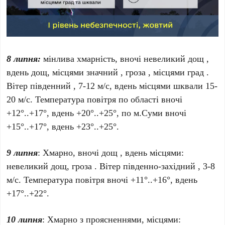
8 липня:
мінлива хмарність, вночі невеликий дощ ,
вдень дощ, місцями значний , гроза , місцями град .
Вітер південний , 7-12 м/с, вдень місцями шквали 15-
20 м/с. Температура повітря по області вночі
+12°..+17°, вдень +20°..+25°, по м.Суми вночі
+15°..+17°, вдень +23°..+25°.
9 липня
: Хмарно, вночі дощ , вдень місцями:
невеликий дощ, гроза . Вітер південно-західний , 3-8
м/с. Температура повітря вночі +11°..+16°, вдень
+17°..+22°.
10 липня
: Хмарно з проясненнями, місцями: