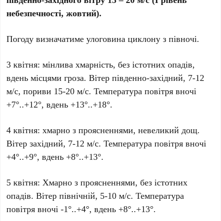
небезпечності, жовтий).
Погоду визначатиме улоговина циклону з півночі.
3 квітня: мінлива хмарність, без істотних опадів,
вдень місцями гроза. Вітер південно-західний, 7-12
м/с, пориви 15-20 м/с. Температура повітря вночі
+7°..+12°, вдень +13°..+18°.
4 квітня: хмарно з проясненнями, невеликий дощ.
Вітер західний, 7-12 м/с. Температура повітря вночі
+4°..+9°, вдень +8°..+13°.
5 квітня: Хмарно з проясненнями, без істотних
опадів. Вітер північній, 5-10 м/с. Температура
повітря вночі -1°..+4°, вдень +8°..+13°.