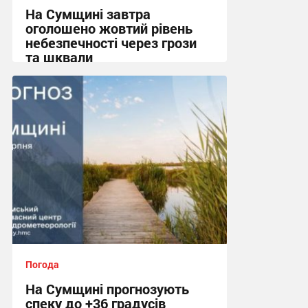
На Сумщині завтра
оголошено жовтий рівень
небезпечності через грози
та шквали
17:37 вчора
Погода
На Сумщині прогнозують
спеку до +36 градусів