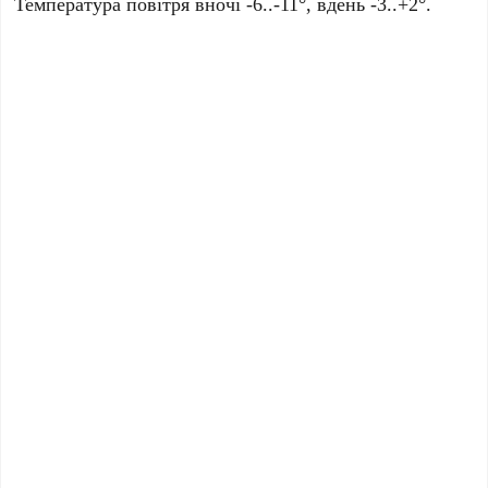
Температура повітря вночі -6..-11°, вдень -3..+2°.