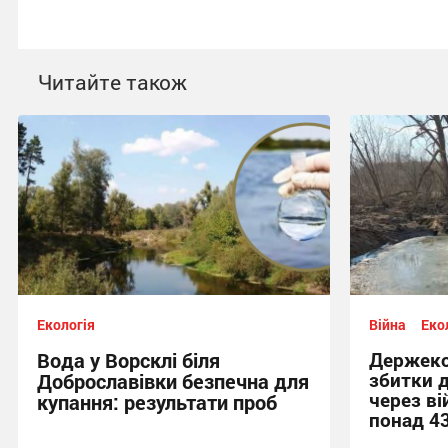
Читайте також
Екологія
Війна
Еко
Вода у Ворсклі біля
Держеко
збитки 
Доброславівки безпечна для
через ві
купання: результати проб
понад 4