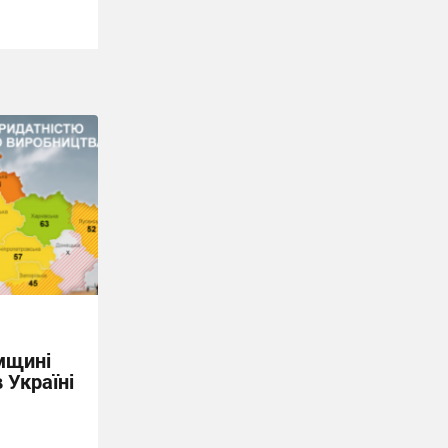
умщині
 Україні