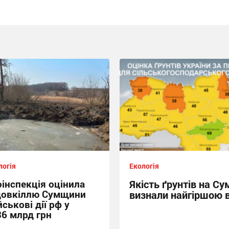
логія
Екологія
інспекція оцінила
Якість ґрунтів на С
довкіллю Сумщини
визнали найгіршою в
йськові дії рф у
36 млрд грн