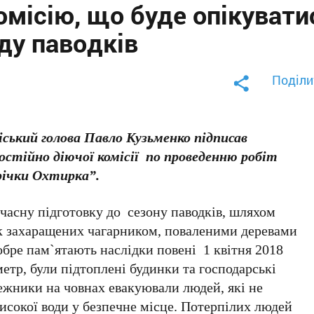
омісію, що буде опікувати
ду паводків
Поділи
ський голова Павло Кузьменко підписав
стійно діючої комісії по проведенню робіт
 річки Охтирка”.
єчасну підготовку до сезону паводків, шляхом
к захаращених чагарником, поваленими деревами
бре пам`ятають наслідки повені 1 квітня 2018
метр, були підтоплені будинки та господарські
жники на човнах евакуювали людей, які не
високої води у безпечне місце. Потерпілих людей