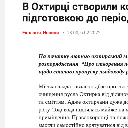
В Охтирці створили к
підготовкою до періо
Екологія
,
Новини
13:00, 6.02.2022
На початку лютого охтирський мі
розпорядження “Про створення по
щодо сталого пропуску льодоходу
Міська влада завчасно дбає про сво
очищення русла Охтирка від діляно
та сміттям. Адже охтирчани дуже до
року. Тоді вода піднялась майже на 
приміщення. Правоохоронці та поже
змогли самостійно врятуватися від 