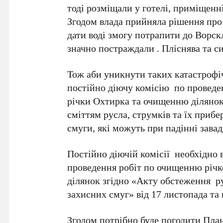
тоді розміщали у готелі, приміщенні
Згодом влада прийняла рішення про 
дати воді змогу потрапити до Ворс
значно постраждали . Пліснява та сир
Тож аби уникнути таких катастрофі
постійно діючу комісію по проведе
річки Охтирка та очищенню діляно
сміттям русла, струмків та їх приб
смуги, які можуть при падінні завад
Постійно діючій комісії необхідно 
проведення робіт по очищенню річк
ділянок згідно «Акту обстеження ру
захисних смуг» від 17 листопада та 
Згодом потрібно буде погодити План