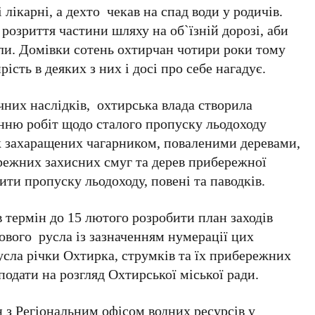
 лікарні, а дехто чекав на спад води у родичів.
розриття частини шляху на об`їзній дорозі, аби
кли. Домівки сотень охтирчан чотири роки тому
ість в деяких з них і досі про себе нагадує.
чних наслідків, охтирська влада створила
нню робіт щодо сталого пропуску льодоходу
к захаращених чагарником, поваленими деревами,
ережних захисних смуг та дерев прибережної
ити пропуску льодоходу, повені та паводків.
в термін до 15 лютого розробити план заходів
ового русла із зазначенням нумерації цих
сла річки Охтирка, струмків та їх прибережних
подати на розгляд Охтирської міської ради.
 з Регіональним офісом водних ресурсів у