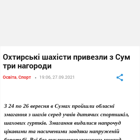
Охтирські шахісти привезли з Сум
три нагороди
Освіта
,
Спорт
19:06, 27.09.2021
З 24 по 26 вересня в Сумах пройшли обласні
змагання з шахів серед учнів дитячих спортшкіл,
шахових гуртків. Змагання видалися напрочуд
цікавими та насиченими завдяки напруженій
боротьбі. Всі без виключення учасники команд