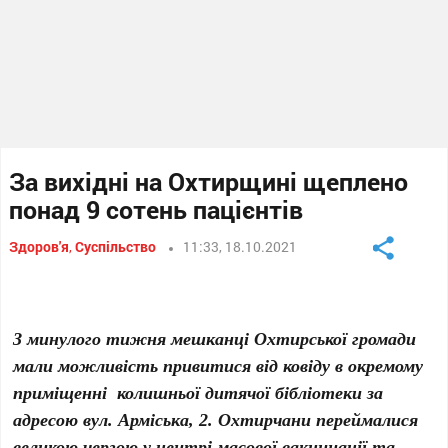
За вихідні на Охтирщині щеплено
понад 9 сотень пацієнтів
Здоров'я
,
Суспільство
11:33, 18.10.2021
З минулого тижня мешканці Охтирської громади
мали можливість привитися від ковіду в окремому
приміщенні колишньої дитячої бібліотеки за
адресою вул. Арміська, 2. Охтирчани переймалися
великою чергою у центрі масової вакцинації та