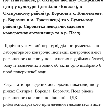
центру культури і дозвілля «Кнєжа»), в
Охтирському районі (р. Ворскла в с. Климентове,
р. Боромля в м. Тростянець) та у Сумському
районі (р. Сироватка неподалік садового
кооперативу артучилища та в р. Псел).
Щорічно у зимовий період відділ інструментально-
лабораторного контролю Інспекції контролює вміст
розчиненого кисню у поверхневих водоймах області,
тому із зазначених водних об’єктів було відібрано 6
проб поверхневої води.
Результати проведених досліджень показали, що у
річках Охтирка, Ворскла, Боромля, Псел рівень
розчиненого кисню в порівнянні з ГДК
рибогосподарського призначення знаходиться вище