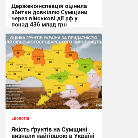
Держекоінспекція оцінила
збитки довкіллю Сумщини
через військові дії рф у
понад 436 млрд грн
20:50, 23.07.2026
Екологія
Якість ґрунтів на Сумщині
визнали найгіршою в Україні