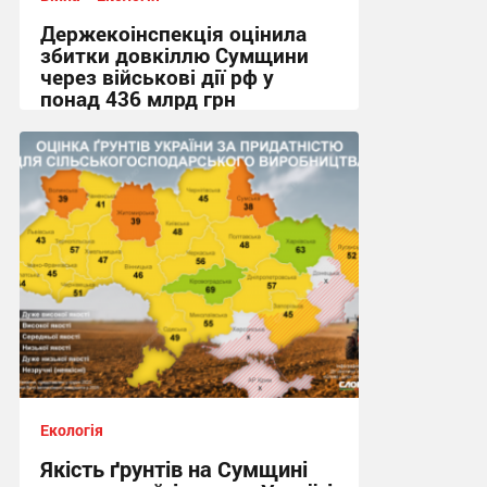
Держекоінспекція оцінила
збитки довкіллю Сумщини
через військові дії рф у
понад 436 млрд грн
20:50, 23.07.2026
Екологія
Якість ґрунтів на Сумщині