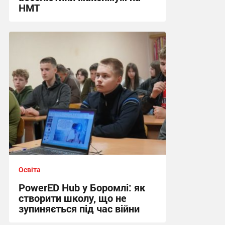
НМТ
11:46, 15.07.2026
Освіта
PowerED Hub у Боромлі: як
створити школу, що не
зупиняється під час війни