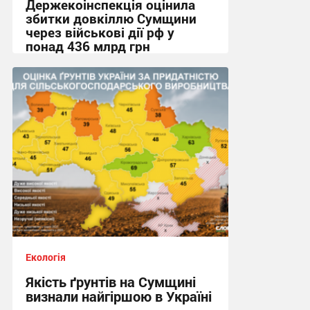
Держекоінспекція оцінила
збитки довкіллю Сумщини
через військові дії рф у
понад 436 млрд грн
20:50, 23.07.2026
Екологія
Якість ґрунтів на Сумщині
визнали найгіршою в Україні