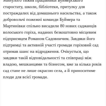
Минулого тижня працівники Буймерського
старостату, школи, бібліотеки, притулку для
постраждалих від домашнього насильства, а також
добровольчі пожежні команди Буймера та
Мартинівки спільно висадили 80 нових саджанців
волоського горіха, наданих безкоштовно місцевим
підприємцем Романом Садовничим. Завдяки його
підтримці та активній участі громади горіховий сад
отримав шанс на відродження. Очікується, що
завдяки такій відповідальності та співпраці між
владою, мешканцями та бізнесом, вже за кілька років
сад стане не лише окрасою села, а й приноситиме
плоди для всієї громади.