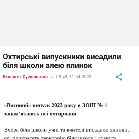
Охтирські випускники висадили
біля школи алею ялинок
Екологія
,
Суспільство
08:48, 11.04.2023
«Воєнний» випуск 2023 року в ЗОШ № 1
запам’ятають всі охтирчани.
Вчора біля школи учні та вчителі висадили ялинки,
які прикрасять територію біля школи і стануть