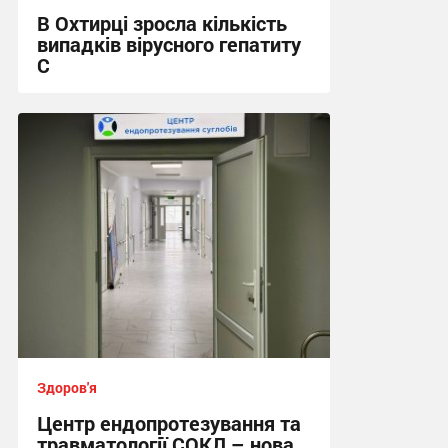
В Охтирці зросла кількість
випадків вірусного гепатиту
С
17:49, 29.07.2026
Здоров'я
Центр ендопротезування та
травматології СОКЛ – нова