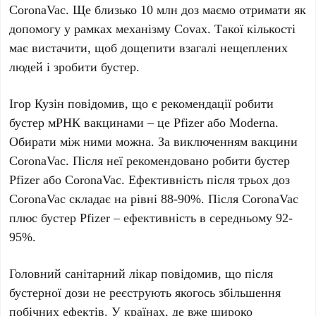
CoronaVac. Ще близько 10 млн доз маємо отримати як
допомогу у рамках механізму Covax. Такої кількості
має вистачити, щоб дощепити взагалі нещеплених
людей і зробити бустер.
Ігор Кузін повідомив, що є рекомендації робити
бустер мРНК вакцинами – це Pfizer або Moderna.
Обирати між ними можна. За виключенням вакцини
CoronaVac. Після неї рекомендовано робити бустер
Pfizer або CoronaVac. Ефективність після трьох доз
CoronaVac складає на рівні 88-90%. Після CoronaVac
плюс бустер Pfizer – ефективність в середньому 92-
95%.
Головний санітарний лікар повідомив, що після
бустерної дози не реєструють якогось збільшення
побічних ефектів. У країнах, де вже широко