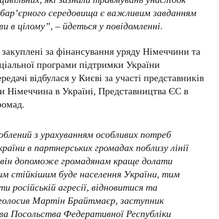
збар’єрного середовища є важливим завданням
 в цілому”, – йдеться у повідомленні.
 закуплені за фінансування уряду Німеччини та
ціальної програми підтримки України
редачі відбулася у Києві за участі представників
и Німеччина в Україні, Представництва ЄС в
ромад.
облений з урахуванням особливих потреб
раїни в партнерських громадах поблизу лінії
о він допоможе громадянам краще долати
им стійкішим буде населення України, тим
 російській агресії, відновитися та
наголосив Мартін Брайтмаєр, заступник
тва Посольства Федеративної Республіки