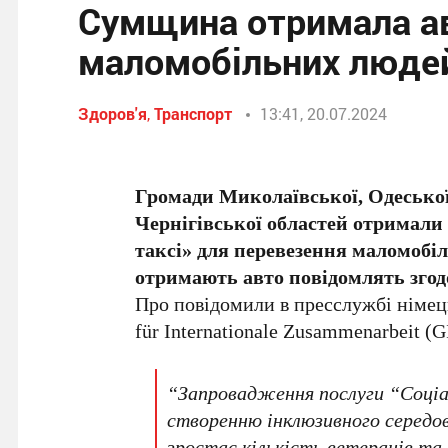
Сумщина отримала ав
маломобільних люде
Здоров'я
,
Транспорт
13:41, 20.07.2024
Громади Миколаївської, Одеської,
Чернігівської областей отримали 
таксі» для перевезення маломобі
отримають авто повідомлять згод
Про повідомили в пресслужбі німець
für Internationale Zusammenarbeit (
“Запровадження послуги “Соціал
створенню інклюзивного середов
зростає кількість ветеранів та 