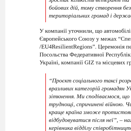
бойових дій, тому створення бе
територіальних громад і держави
У компанії уточнили, що автомобілі
Європейського Союзу у межах “Спе
/EU4ResilientRegions”. Церемонія пе
Посольства Федеративної Республік
Україні, компанії GIZ та місцевих г
“Проєкт соціального таксі розр
вразливих категорій громадян Ук
зіткнення. Ми сподіваємося, щ
труднощі, спричинені війною. Ч
краще країна зможе протистояти
відбудовуватися після неї”, – 
керівника відділу співробітниц