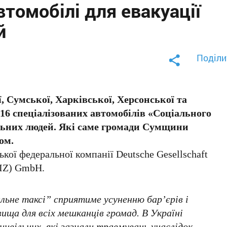
томобілі для евакуації
й
Поділи
 Сумської, Харківської, Херсонської та
16 спеціалізованих автомобілів «Соціального
льних людей. Які саме громади Сумщини
ом.
кої федеральної компанії Deutsche Gesellschaft
GIZ) GmbH.
ьне таксі” сприятиме усуненню бар’єрів і
ища для всіх мешканців громад. В Україні
цивільних, які зазнали травмувань унаслідок