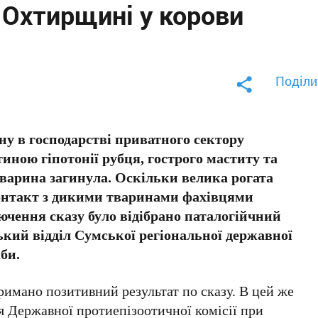
а Охтирщині у корови
Поділи
ну в господарстві приватного сектору
тиною гіпотонії рубця, гострого маститу та
тварина загинула. Оскільки велика рогата
контакт з дикими тваринами фахівцями
чення сказу було відібрано паталогійчний
ький відділ Сумської регіональної державної
би.
тримано позитивний результат по сказу. В цей же
ня Державної протиепізоотичної комісії при