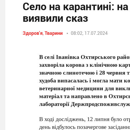
Село на карантині: н
виявили сказ
Здоров'я
,
Тварини
08:02, 17.07.2024
В селі Іванівка Охтирського райо
захворіла корова з клінічною кар
значною слинотечою і 28 червня 
худоба випасалась і могла мати 
ветеринарної медицини для виклю
матеріал та направлено в Охтирс
лабораторії Держпродспоживслуж
В ході досліджень, 12 липня було о
день відбулось позачергове засідан