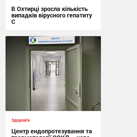
В Охтирці зросла кількість
випадків вірусного гепатиту
С
17:49, 29.07.2026
Здоров'я
Центр ендопротезування та