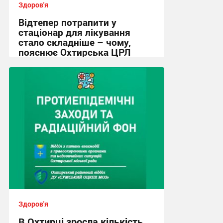
Здоров'я
Відтепер потрапити у
стаціонар для лікування
стало складніше – чому,
пояснює Охтирська ЦРЛ
16:08, 4.08.2026
Здоров'я
В Охтирці зросла кількість