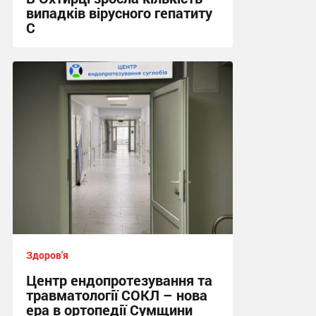
випадків вірусного гепатиту
С
17:49, 29.07.2026
Здоров'я
Центр ендопротезування та
травматології СОКЛ – нова
ера в ортопедії Сумщини