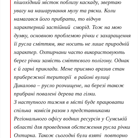
пішохідний місток поблизу каскаду, звертаю
увагу на нашарування мулу та ряски. Коли
намагався його прибрати, то відчув
характерний застійний сморід. Тож на мою
думку, основною проблемою річки є захаращення
її русла сміттям, яке носить не лише природній
характер. Охтирчани часто використовують
берег річки замість сміттєвого полігону. Однак
є й гарні приклади. Мене приємно вразив стан
прибережної території в районі вулиці
Дикалова – русло розчищене, на березі також
прибрані повалені дерева та гілки.
З наступного тижня в місті буде працювати
спільна комісія разом з представниками
Регіонального офісу водних ресурсів у Сумській
області для проведення обстеження русла річки
Охтирка. Також сьогодні були взяті повторно