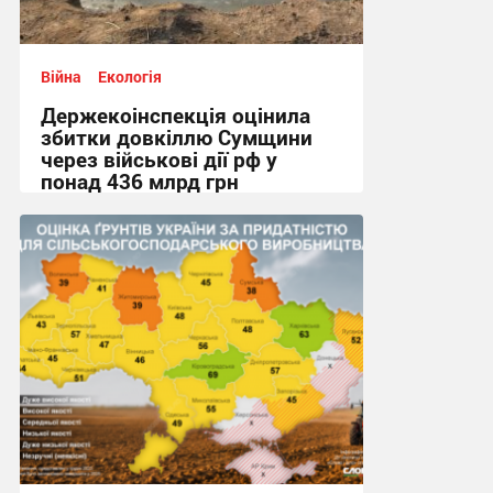
Війна
Екологія
Держекоінспекція оцінила
збитки довкіллю Сумщини
через військові дії рф у
понад 436 млрд грн
20:50, 23.07.2026