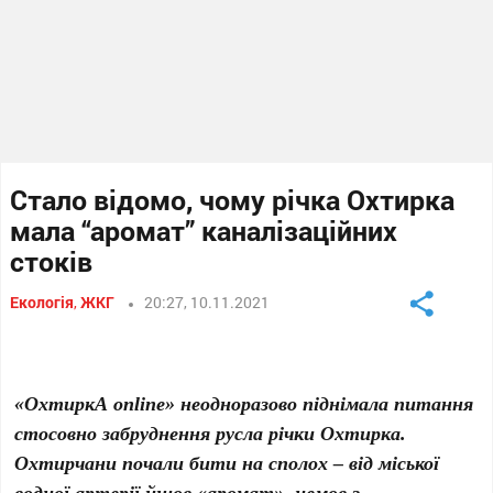
Стало відомо, чому річка Охтирка
мала “аромат” каналізаційних
стоків
Екологія
,
ЖКГ
20:27, 10.11.2021
«ОхтиркА online» неодноразово піднімала питання
стосовно забруднення русла річки Охтирка.
Охтирчани почали бити на сполох – від міської
водної артерії йшов «аромат», немов з