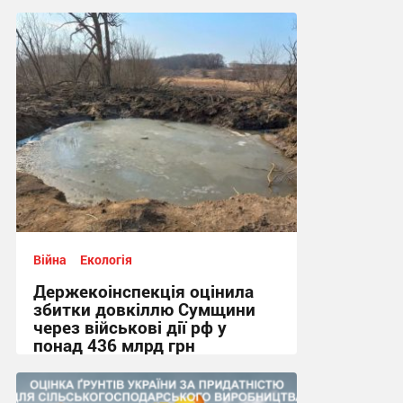
11:25, 27.07.2026
Війна
Екологія
Держекоінспекція оцінила
збитки довкіллю Сумщини
через військові дії рф у
понад 436 млрд грн
20:50, 23.07.2026