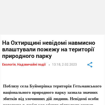
На Охтирщині невідомі навмисно
влаштували пожежу на території
природного парку
Екологія
,
Надзвичайні події
13:18, 2.02.2023
Поблизу села Буймерівка територія Гетьманського
національного природного парку зазнала значних
збитків від злочинних дій людини. Невідомі особи
навмисно в декількох місцях підпалили очерет.