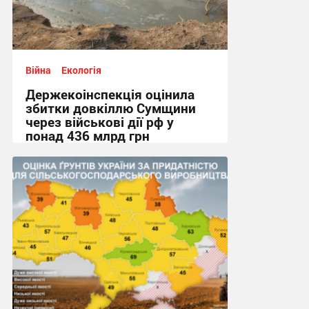
Війна
Екологія
Держекоінспекція оцінила
збитки довкіллю Сумщини
через військові дії рф у
понад 436 млрд грн
20:50, 23.07.2026